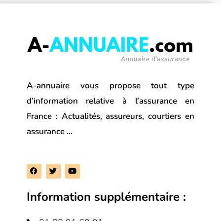
A-annuaire vous propose tout type
d’information relative à l’assurance en
France : Actualités, assureurs, courtiers en
assurance …
F
T
Y
a
w
o
c
i
u
e
t
t
Information supplémentaire :
b
t
u
o
e
b
o
r
e
k