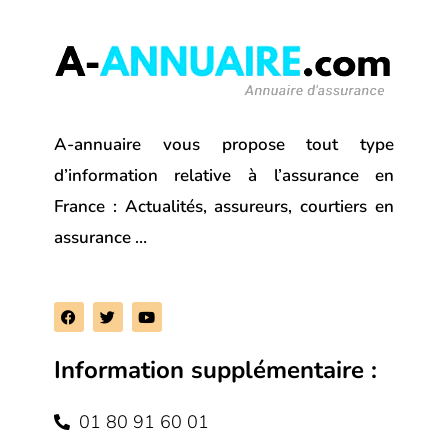
A-annuaire vous propose tout type
d’information relative à l’assurance en
France : Actualités, assureurs, courtiers en
assurance …
F
T
Y
a
w
o
c
i
u
e
t
t
Information supplémentaire :
b
t
u
o
e
b
o
r
e
k
01 80 91 60 01