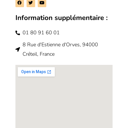
F
T
Y
a
w
o
c
i
u
e
t
t
Information supplémentaire :
b
t
u
o
e
b
o
r
e
k
01 80 91 60 01
8 Rue d'Estienne d'Orves, 94000
Créteil, France