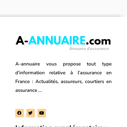
A-annuaire vous propose tout type
d’information relative à l’assurance en
France : Actualités, assureurs, courtiers en
assurance …
F
T
Y
a
w
o
c
i
u
e
t
t