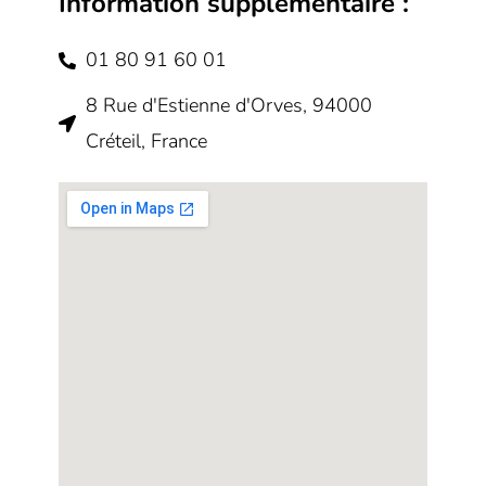
Information supplémentaire :
b
t
u
o
e
b
o
r
e
k
01 80 91 60 01
8 Rue d'Estienne d'Orves, 94000
Créteil, France