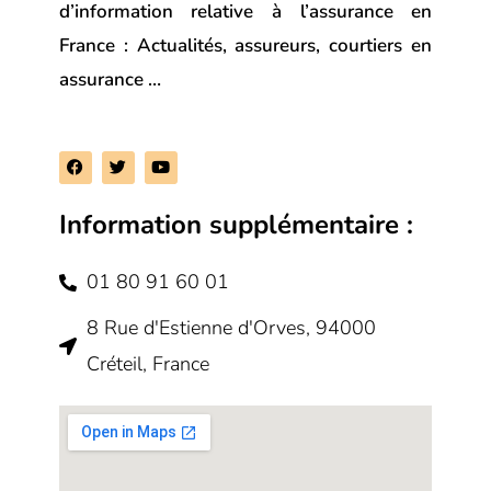
d’information relative à l’assurance en
France : Actualités, assureurs, courtiers en
assurance …
F
T
Y
a
w
o
c
i
u
e
t
t
Information supplémentaire :
b
t
u
o
e
b
o
r
e
k
01 80 91 60 01
8 Rue d'Estienne d'Orves, 94000
Créteil, France